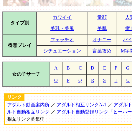
カワイイ
童顔
人
タイプ別
美乳・美尻
美肌
癒
フェラチオ
オナニー
バ
得意プレイ
シチュエーション
言葉攻め
M字
A
B
C
D
E
F
G
女の子サーチ
O
P
Q
R
S
T
U
リンク
アダルト動画案内所
／
アダルト相互リンクA-1
／
アダルト
ルト自動相互リンク
／
アダルト自動登録リンク「ヒーハー
相互リンク募集中