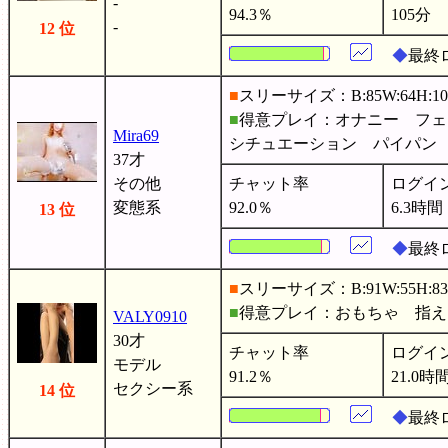
-
94.3％
105分
-
12 位
◆
最終
■
スリーサイズ：B:85W:64H:10
■
得意プレイ：オナニー フ
Mira69
シチュエーション パイパ
37才
その他
チャット率
ログイ
変態系
92.0％
6.3時間
13 位
◆
最終
■
スリーサイズ：B:91W:55H:83
■
得意プレイ：おもちゃ 指
VALY0910
30才
チャット率
ログイ
モデル
91.2％
21.0時
セクシー系
14 位
◆
最終