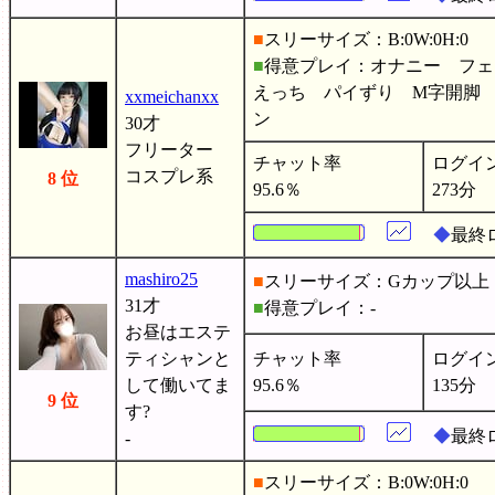
■
スリーサイズ：B:0W:0H:0
■
得意プレイ：オナニー フェ
えっち パイずり M字開脚
xxmeichanxx
ン
30才
フリーター
チャット率
ログイ
コスプレ系
8 位
95.6％
273分
◆
最終ロ
mashiro25
■
スリーサイズ：Gカップ以上
31才
■
得意プレイ：-
お昼はエステ
ティシャンと
チャット率
ログイ
して働いてま
95.6％
135分
9 位
す?
◆
最終
-
■
スリーサイズ：B:0W:0H:0