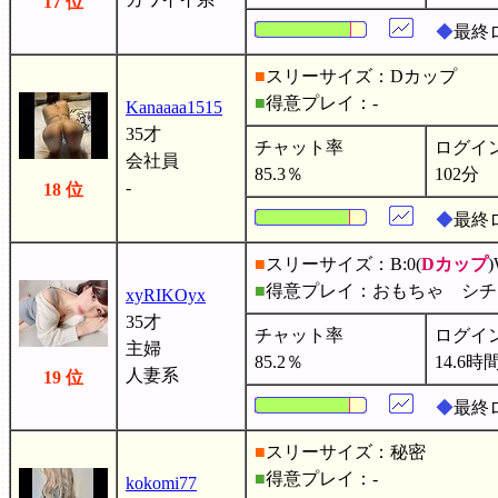
17 位
◆
最終
■
スリーサイズ：Dカップ
■
得意プレイ：-
Kanaaaa1515
35才
チャット率
ログイ
会社員
85.3％
102分
-
18 位
◆
最終ロ
■
スリーサイズ：B:0(
Dカップ
)
■
得意プレイ：おもちゃ シ
xyRIKOyx
35才
チャット率
ログイ
主婦
85.2％
14.6時
人妻系
19 位
◆
最終ロ
■
スリーサイズ：秘密
■
得意プレイ：-
kokomi77