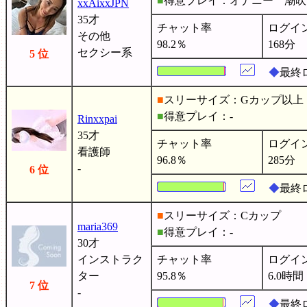
■
得意プレイ：オナニー 潮
xxAixxJPN
35才
チャット率
ログイ
その他
98.2％
168分
セクシー系
5 位
◆
最終ロ
■
スリーサイズ：Gカップ以上
■
得意プレイ：-
Rinxxpai
35才
チャット率
ログイ
看護師
96.8％
285分
-
6 位
◆
最終
■
スリーサイズ：Cカップ
maria369
■
得意プレイ：-
30才
インストラク
チャット率
ログイ
ター
95.8％
6.0時間
7 位
-
◆
最終ロ