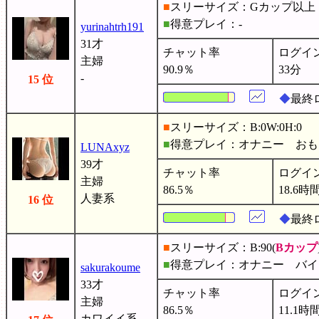
■
スリーサイズ：Gカップ以上
■
得意プレイ：-
yurinahtrh191
31才
チャット率
ログイ
主婦
90.9％
33分
-
15 位
◆
最終ロ
■
スリーサイズ：B:0W:0H:0
■
得意プレイ：オナニー お
LUNAxyz
39才
チャット率
ログイ
主婦
86.5％
18.6時
人妻系
16 位
◆
最終
■
スリーサイズ：B:90(
Bカップ
■
得意プレイ：オナニー バ
sakurakoume
33才
チャット率
ログイ
主婦
86.5％
11.1時
カワイイ系