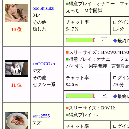
■
得意プレイ：オナニー フェ
oooShizuku
えっち M字開脚
34才
その他
チャット率
ログイ
癒し系
94.7％
114分
10 位
◆
最終ロ
■
スリーサイズ：B:92W:64H:90
■
得意プレイ：オナニー フ
xoCOCOxo
パイずり M字開脚 言葉攻
37才
その他
チャット率
ログイ
セクシー系
94.6％
276分
11 位
◆
最終ロ
■
スリーサイズ：B:W:H:
■
得意プレイ：-
sana2555
31才
チャット率
ログイ