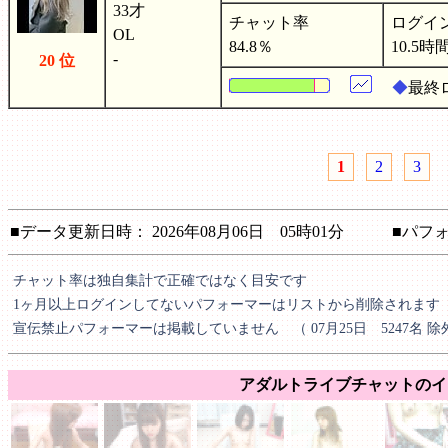
33才
チャット率
ログイ
OL
84.8％
10.5時
-
20 位
◆
最終
1
2
3
■データ更新日時： 2026年08月06日 05時01分 ■パフォ
チャット率は独自集計で正確ではなく目安です
1ヶ月以上ログインしてないパフォーマーはリストから削除されます
宣伝禁止パフォーマーは掲載していません （ 07月25日 5247名 除
アダルトライブチャットのイ