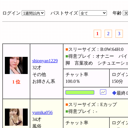
ログイン
バストサイズ
年齢
1
2
3
■
スリーサイズ：B:0W:64H:0
■
得意プレイ：オナニー バイ
shionyan1229
脚 言葉攻め シチュエー
32才
その他
チャット率
ログイ
お姉さん系
100.0％
150分
1 位
◆
最終ロ
■
スリーサイズ：Eカップ
■
得意プレイ：-
yumika056
34才
チャット率
ログイ
風俗