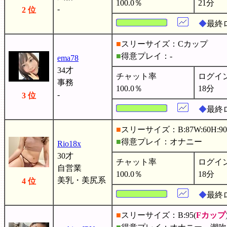
100.0％
21分
-
2 位
◆
最終
■
スリーサイズ：Cカップ
■
得意プレイ：-
ema78
34才
チャット率
ログイ
事務
100.0％
18分
-
3 位
◆
最終ロ
■
スリーサイズ：B:87W:60H:90
■
得意プレイ：オナニー
Rio18x
30才
チャット率
ログイ
自営業
100.0％
18分
美乳・美尻系
4 位
◆
最終ロ
■
スリーサイズ：B:95(
Fカップ