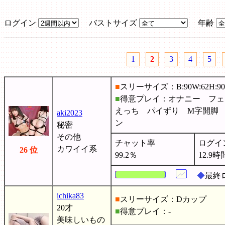
ログイン
バストサイズ
年齢
1
2
3
4
5
■
スリーサイズ：B:90W:62H:90
■
得意プレイ：オナニー フェ
えっち パイずり M字開脚
aki2023
ン
秘密
その他
チャット率
ログイ
カワイイ系
26 位
99.2％
12.9時
◆
最終
ichika83
■
スリーサイズ：Dカップ
20才
■
得意プレイ：-
美味しいもの