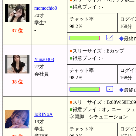
■
得意プレイ：-
momochio0
20才
チャット率
ログイ
学生?
98.2％
168分
-
37 位
◆
最終
■
スリーサイズ：Eカップ
■
得意プレイ：-
Yuna0303
27才
チャット率
ログイ
会社員
98.2％
168分
-
38 位
◆
最終ロ
■
スリーサイズ：B:88W:58H:89
■
得意プレイ：オナニー フェ
IoRINoA
字開脚 シチュエーション
19才
学生
チャット率
ログイ