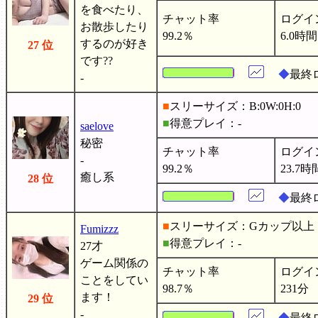
を食べたり、
チャット率
ログイ
お散歩したり
99.2％
6.0時間
するのが好き
27 位
です??
◆
最終
-
■
スリーサイズ：B:0W:0H:0
■
得意プレイ：-
saelove
秘密
チャット率
ログイ
-
99.2％
23.7時
癒し系
28 位
◆
最終
■
スリーサイズ：Gカップ以上
Fumizzz
■
得意プレイ：-
27才
ゲーム関係の
チャット率
ログイ
ことをしてい
98.7％
231分
ます！
29 位
-
◆
最終