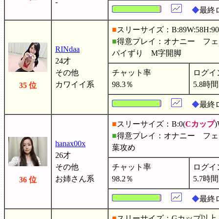
-
◆
最終
■
スリーサイズ：B:89W:58H:90
■
得意プレイ：オナニー フ
RINdaa
パイずり M字開脚
24才
その他
チャット率
ログイ
カワイイ系
98.3％
5.8時間
35 位
◆
最終ロ
■
スリーサイズ：B:0(
Cカップ
)
■
得意プレイ：オナニー フェ
hanax00x
葉攻め
26才
その他
チャット率
ログイ
お姉さん系
98.2％
5.7時間
36 位
◆
最終
■
スリーサイズ：Gカップ以上