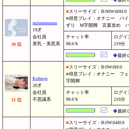
■
スリーサイズ：B:90W:60H:0
■
得意プレイ：オナニー バイ
suzuuuuuuuu
ずり M字開脚 言葉攻め 
19才
会社員
チャット率
ログイ
美乳・美尻系
98.6％
219分
30 位
◆
最終ロ
■
スリーサイズ：B:0W:0H:0
■
得意プレイ：オナニー フェ
Kohuyu
字開脚
20才
会社員
チャット率
ログイ
不思議系
98.6％
216分
31 位
◆
最終
■
スリーサイズ：B:0W:64H:0