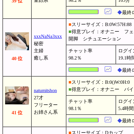
童顔系
98.2％
165分
39 位
◆
最終
■
スリーサイズ：B:0W:57H:88
■
得意プレイ：オナニー フェ
xxxNaNa3xxx
開脚 シチュエーション
秘密
主婦
チャット率
ログイ
癒し系
98.2％
19.1時
40 位
◆
最終ロ
■
スリーサイズ：B:0(
)W:0H:0
■
得意プレイ：オナニー バ
natumitshon
27才
チャット率
ログイ
フリーター
98.1％
5.4時間
お姉さん系
41 位
◆
最終ロ
■
スリーサイズ：Dカップ