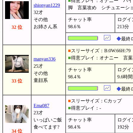
■
得意プレイ：オナニー バイ
shionyan1229
脚 言葉攻め シチュエー
32才
その他
チャット率
ログイ
お姉さん系
98.6％
213分
32 位
◆
最終ロ
■
スリーサイズ：B:0W:66H:79
■
得意プレイ：オナニー 言
manyan336
25才
チャット率
ログイ
その他
98.4％
9.6時間
童顔系
33 位
◆
最終
■
スリーサイズ：Cカップ
Ema087
■
得意プレイ：-
23才
いっぱいご飯
チャット率
ログイ
食べてます?
98.4％
192分
34 位