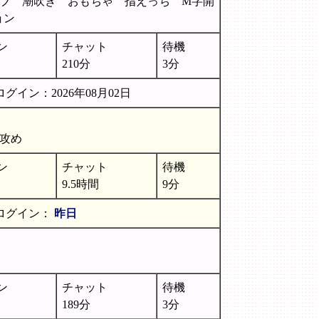
ブ 潮吹き おもちゃ 指えっち M字開
ション
ン
チャット
待機
210分
3分
グイン：2026年08月02日
葉攻め
ン
チャット
待機
9.5時間
9分
ログイン：
昨日
ン
チャット
待機
189分
3分