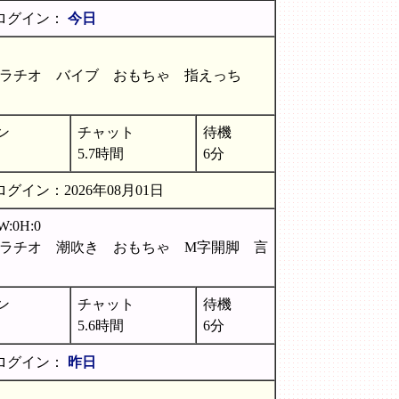
ログイン：
今日
ェラチオ バイブ おもちゃ 指えっち
ン
チャット
待機
5.7時間
6分
グイン：2026年08月01日
W:0H:0
ラチオ 潮吹き おもちゃ M字開脚 言
ン
チャット
待機
5.6時間
6分
ログイン：
昨日