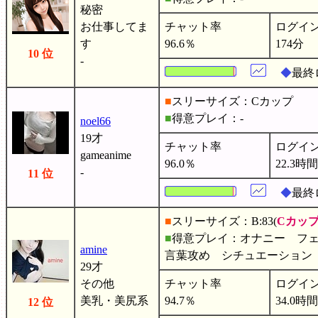
秘密
お仕事してま
チャット率
ログイ
す
96.6％
174分
10 位
-
◆
最終
■
スリーサイズ：Cカップ
■
得意プレイ：-
noel66
19才
チャット率
ログイ
gameanime
96.0％
22.3時間
-
11 位
◆
最終
■
スリーサイズ：B:83(
Cカッ
■
得意プレイ：オナニー フ
amine
言葉攻め シチュエーショ
29才
その他
チャット率
ログイ
美乳・美尻系
94.7％
34.0時間
12 位