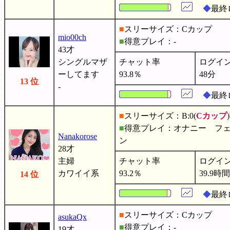
◆
最終
■
スリーサイズ：Cカップ
mio00ch
■
得意プレイ：-
43才
シングルマザ
チャット率
ログイ
ーしてます
93.8％
48分
13 位
-
◆
最終
■
スリーサイズ：B:0(
Cカップ
■
得意プレイ：オナニー フ
Nanakorose
ン
28才
主婦
チャット率
ログイ
カワイイ系
93.2％
39.9時間
14 位
◆
最終
■
スリーサイズ：Cカップ
asukaQx
■
得意プレイ：-
19才