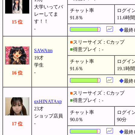
大学いってバ
チャット率
ログイ
レーしてま
91.8％
11.6時間
す！！
15 位
-
◆
最終
■
スリーサイズ：Cカップ
■
得意プレイ：-
SAWAtm
19才
チャット率
ログイ
学生
91.6％
19.1時間
-
16 位
◆
最終
■
スリーサイズ：Cカップ
■
得意プレイ：-
qxHINATAxp
23才
チャット率
ログイ
ショップ店員
90.0％
90分
-
17 位
◆
最終