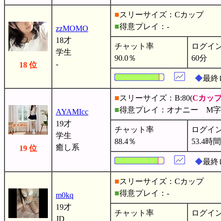
■
スリーサイズ：Cカップ
■
得意プレイ：-
zzMOMO
18才
チャット率
ログイ
学生
90.0％
60分
-
18 位
◆
最終
■
スリーサイズ：B:80(
Cカッ
■
得意プレイ：オナニー M
AYAMIcc
19才
チャット率
ログイ
学生
88.4％
53.4時間
癒し系
19 位
◆
最終
■
スリーサイズ：Cカップ
■
得意プレイ：-
m0kq
19才
チャット率
ログイ
JD