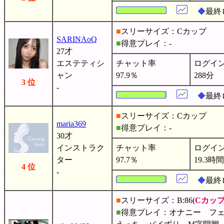
◆
最終
■
スリーサイズ：Cカップ
SARINAoQ
■
得意プレイ：-
27才
エステティシ
チャット率
ログイ
ャン
97.9％
288分
3 位
-
◆
最終
■
スリーサイズ：Cカップ
maria369
■
得意プレイ：-
30才
インストラク
チャット率
ログイ
ター
97.7％
19.3時間
4 位
-
◆
最終
■
スリーサイズ：B:86(
Cカッ
■
得意プレイ：オナニー フ