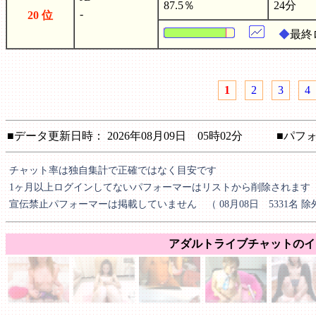
87.5％
24分
-
20 位
◆
最終
1
2
3
4
■データ更新日時： 2026年08月09日 05時02分 ■パフォ
チャット率は独自集計で正確ではなく目安です
1ヶ月以上ログインしてないパフォーマーはリストから削除されます
宣伝禁止パフォーマーは掲載していません （ 08月08日 5331名 除
アダルトライブチャットのイ