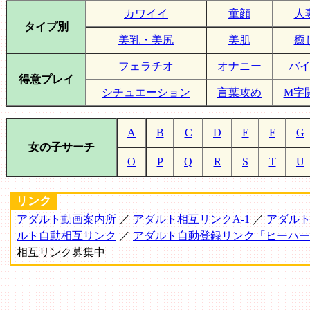
カワイイ
童顔
人
タイプ別
美乳・美尻
美肌
癒
フェラチオ
オナニー
バ
得意プレイ
シチュエーション
言葉攻め
M字
A
B
C
D
E
F
G
女の子サーチ
O
P
Q
R
S
T
U
リンク
アダルト動画案内所
／
アダルト相互リンクA-1
／
アダルト
ルト自動相互リンク
／
アダルト自動登録リンク「ヒーハー
相互リンク募集中