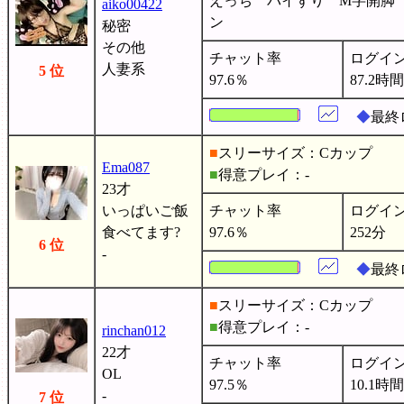
えっち パイずり M字開脚
aiko00422
ン
秘密
その他
チャット率
ログイ
人妻系
5 位
97.6％
87.2時間
◆
最終
■
スリーサイズ：Cカップ
Ema087
■
得意プレイ：-
23才
いっぱいご飯
チャット率
ログイ
食べてます?
97.6％
252分
6 位
-
◆
最終
■
スリーサイズ：Cカップ
■
得意プレイ：-
rinchan012
22才
チャット率
ログイ
OL
97.5％
10.1時間
-
7 位