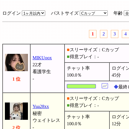
ログイン
バストサイズ
年齢
1
2
3
4
■
スリーサイズ：Cカップ
■
得意プレイ：-
MIKUoox
22才
チャット率
ログイ
看護学生
100.0％
45分
-
1 位
◆
最終
■
スリーサイズ：Cカップ
■
得意プレイ：-
Yua28xx
秘密
チャット率
ログイ
ウェイトレス
100.0％
12分
-
2 位