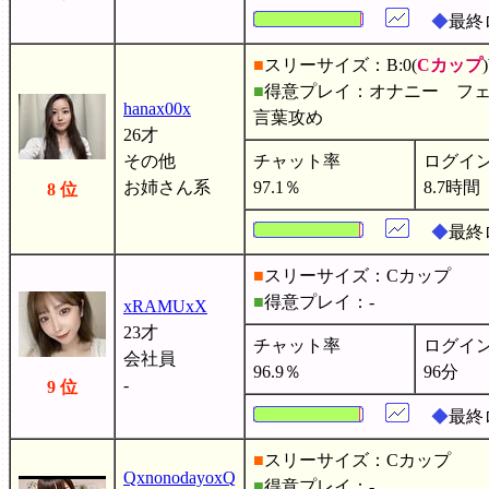
◆
最終
■
スリーサイズ：B:0(
Cカップ
■
得意プレイ：オナニー フ
hanax00x
言葉攻め
26才
その他
チャット率
ログイ
お姉さん系
97.1％
8.7時間
8 位
◆
最終
■
スリーサイズ：Cカップ
■
得意プレイ：-
xRAMUxX
23才
チャット率
ログイ
会社員
96.9％
96分
-
9 位
◆
最終
■
スリーサイズ：Cカップ
QxnonodayoxQ
■
得意プレイ：-