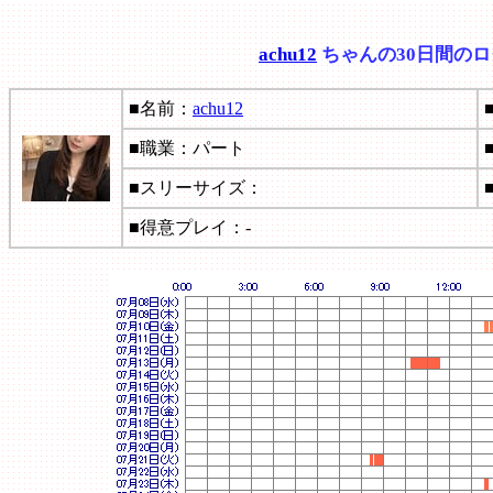
achu12
ちゃんの30日間の
■名前：
achu12
■職業：パート
■スリーサイズ：
■得意プレイ：-