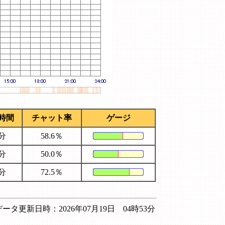
時間
チャット率
ゲージ
6分
58.6％
8分
50.0％
3分
72.5％
データ更新日時：2026年07月19日 04時53分