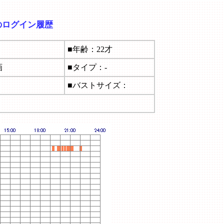
のログイン履歴
■年齢：22才
画
■タイプ：-
■バストサイズ：