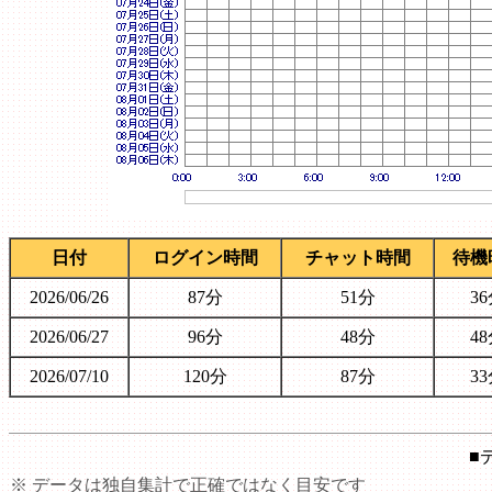
日付
ログイン時間
チャット時間
待機
2026/06/26
87分
51分
3
2026/06/27
96分
48分
4
2026/07/10
120分
87分
3
■
※ データは独自集計で正確ではなく目安です