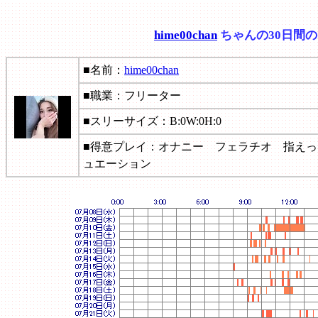
hime00chan
ちゃんの30日間
■名前：
hime00chan
■職業：フリーター
■スリーサイズ：B:0W:0H:0
■得意プレイ：オナニー フェラチオ 指え
ュエーション