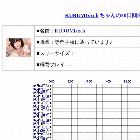
KURUMIxxch
ちゃんの30日間
■名前：
KURUMIxxch
■職業：専門学校に通っています♪
■スリーサイズ：
■得意プレイ：-