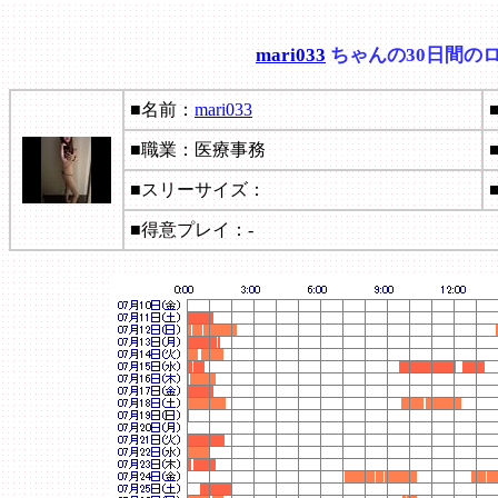
mari033
ちゃんの30日間の
■名前：
mari033
■職業：医療事務
■スリーサイズ：
■得意プレイ：-