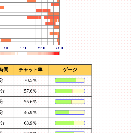
時間
チャット率
ゲージ
9分
70.5％
8分
57.6％
0分
55.6％
8分
46.9％
7分
63.9％