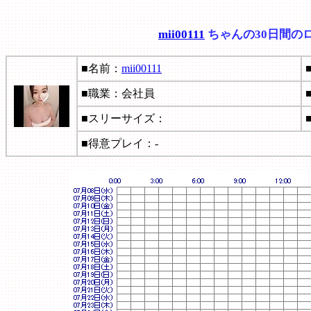
mii00111
ちゃんの30日間の
■名前：
mii00111
■職業：会社員
■スリーサイズ：
■得意プレイ：-