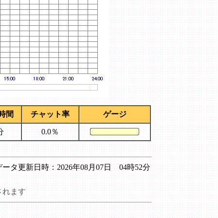
時間
チャット率
ゲージ
分
0.0％
データ更新日時：2026年08月07日 04時52分
されます