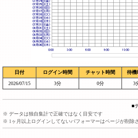
日付
ログイン時間
チャット時間
待機
2026/07/15
3分
0分
3
■
※ データは独自集計で正確ではなく目安です
※ 1ヶ月以上ログインしてないパフォーマーはページが削除