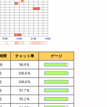
時間
チャット率
ゲージ
2分
90.9％
分
100.0％
分
100.0％
分
97.7％
分
95.2％