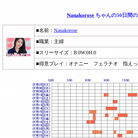
Nanakorose
ちゃんの30日間
■名前：
Nanakorose
■職業：主婦
■スリーサイズ：B:0W:0H:0
■得意プレイ：オナニー フェラチオ 指え