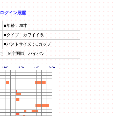
のログイン履歴
■年齢：28才
■タイプ：カワイイ系
■バストサイズ：Cカップ
っち M字開脚 パイパン