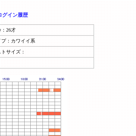
ログイン履歴
齢：26才
イプ：カワイイ系
ストサイズ：