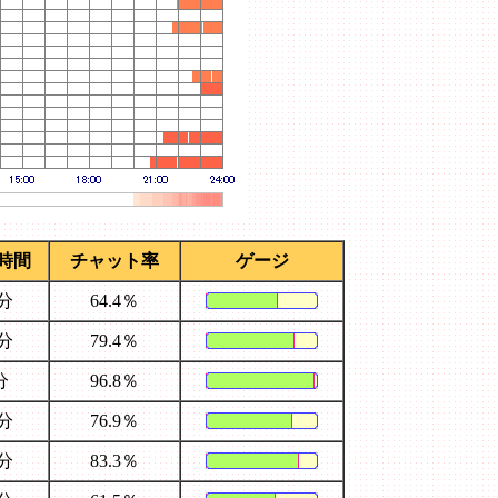
時間
チャット率
ゲージ
8分
64.4％
9分
79.4％
分
96.8％
4分
76.9％
1分
83.3％