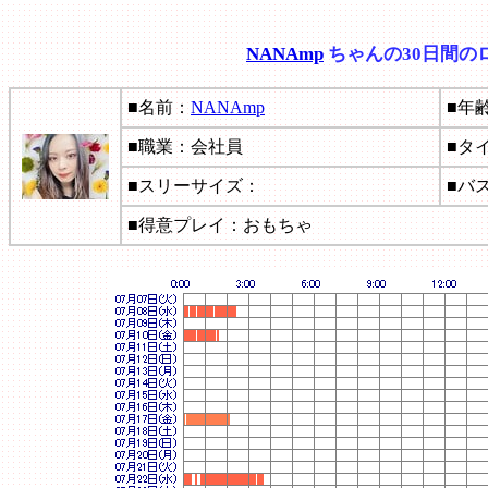
NANAmp
ちゃんの30日間の
■名前：
NANAmp
■年
■職業：会社員
■タ
■スリーサイズ：
■バ
■得意プレイ：おもちゃ