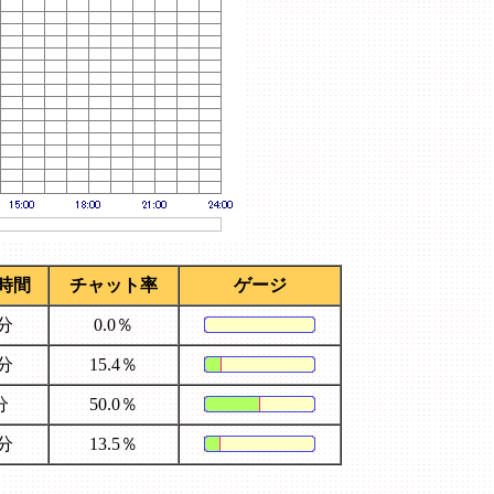
時間
チャット率
ゲージ
0分
0.0％
3分
15.4％
分
50.0％
6分
13.5％