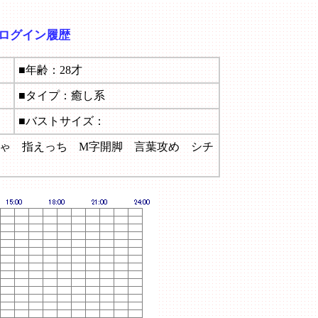
のログイン履歴
■年齢：28才
■タイプ：癒し系
■バストサイズ：
ちゃ 指えっち M字開脚 言葉攻め シチ