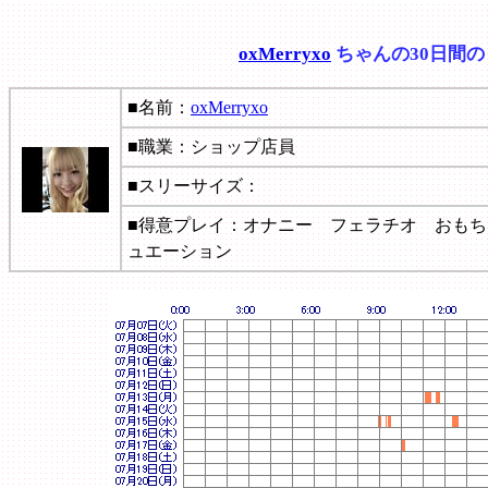
oxMerryxo
ちゃんの30日間
■名前：
oxMerryxo
■職業：ショップ店員
■スリーサイズ：
■得意プレイ：オナニー フェラチオ おも
ュエーション