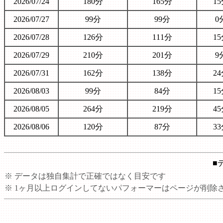
2026/07/24
180分
165分
1
2026/07/27
99分
99分
0
2026/07/28
126分
111分
1
2026/07/29
210分
201分
9
2026/07/31
162分
138分
2
2026/08/03
99分
84分
1
2026/08/05
264分
219分
4
2026/08/06
120分
87分
3
■
※ データは独自集計で正確ではなく目安です
※ 1ヶ月以上ログインしてないパフォーマーはページが削除