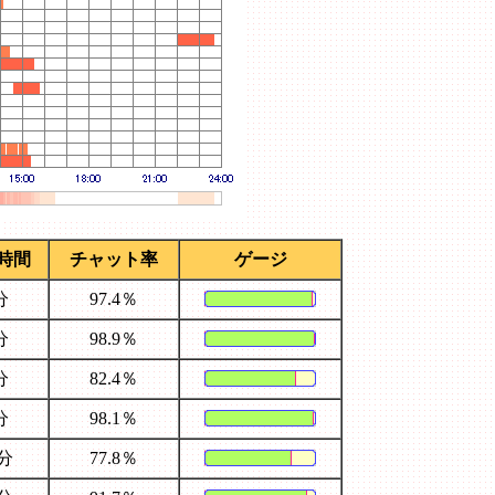
時間
チャット率
ゲージ
分
97.4％
分
98.9％
分
82.4％
分
98.1％
8分
77.8％