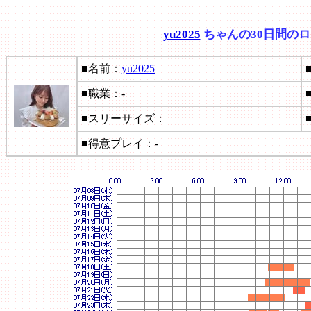
yu2025
ちゃんの30日間の
■名前：
yu2025
■職業：-
■スリーサイズ：
■得意プレイ：-