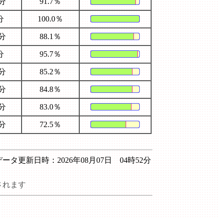
5分
91.7％
分
100.0％
5分
88.1％
分
95.7％
4分
85.2％
5分
84.8％
5分
83.0％
3分
72.5％
データ更新日時：2026年08月07日 04時52分
されます