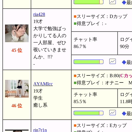
◆
最
ria428
■
スリーサイズ：Dカップ
19才
■
得意プレイ：-
大学で勉強ばっ
かりしてる人の
チャット率
ログ
一人部屋、ぜひ
86.7％
90分
覗いていきませ
45 位
んか、!!?
◆
最
-
■
スリーサイズ：B:80(
Cカ
■
得意プレイ：オナニー 
AYAMIcc
19才
チャット率
ログ
学生
85.5％
11.8
癒し系
46 位
◆
最
■
スリーサイズ：Eカップ
rin7r1n