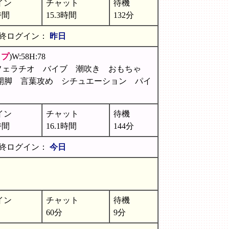
イン
チャット
待機
時間
15.3時間
132分
終ログイン：
昨日
ップ
)W:58H:78
フェラチオ バイブ 潮吹き おもちゃ
開脚 言葉攻め シチュエーション パイ
イン
チャット
待機
時間
16.1時間
144分
終ログイン：
今日
イン
チャット
待機
60分
9分