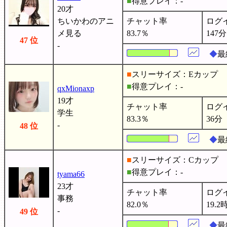
■
得意プレイ：-
20才
ちいかわのアニ
チャット率
ログ
メ見る
83.7％
147分
47 位
-
◆
最
■
スリーサイズ：Eカップ
■
得意プレイ：-
qxMionaxp
19才
チャット率
ログ
学生
83.3％
36分
-
48 位
◆
最
■
スリーサイズ：Cカップ
■
得意プレイ：-
tyama66
23才
チャット率
ログ
事務
82.0％
19.2
-
49 位
◆
最