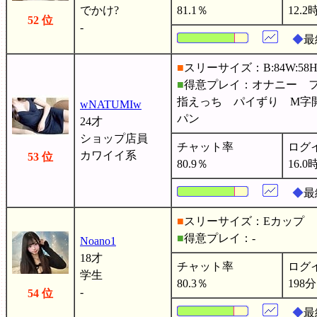
でかけ?
81.1％
12.2
52 位
-
◆
最
■
スリーサイズ：B:84W:58H:
■
得意プレイ：オナニー 
指えっち パイずり M字
wNATUMIw
パン
24才
ショップ店員
チャット率
ログ
カワイイ系
53 位
80.9％
16.0
◆
最
■
スリーサイズ：Eカップ
■
得意プレイ：-
Noano1
18才
チャット率
ログ
学生
80.3％
198分
-
54 位
◆
最