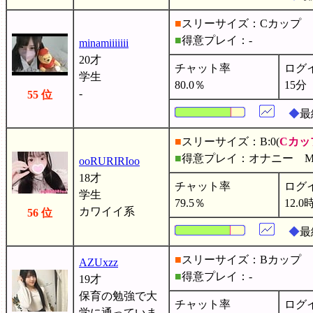
■
スリーサイズ：Cカップ
■
得意プレイ：-
minamiiiiiii
20才
チャット率
ログ
学生
80.0％
15分
-
55 位
◆
最
■
スリーサイズ：B:0(
Cカッ
■
得意プレイ：オナニー 
ooRURIRIoo
18才
チャット率
ログ
学生
79.5％
12.0
カワイイ系
56 位
◆
最
■
スリーサイズ：Bカップ
AZUxzz
■
得意プレイ：-
19才
保育の勉強で大
チャット率
ログ
学に通っていま