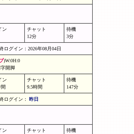
イン
チャット
待機
12分
3分
終ログイン：2026年08月04日
プ
)W:0H:0
M字開脚
イン
チャット
待機
時間
9.5時間
147分
終ログイン：
昨日
イン
チャット
待機