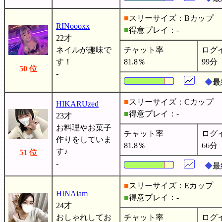
■
スリーサイズ：Bカップ
RINoooxx
■
得意プレイ：-
22才
ネイルが趣味で
チャット率
ログ
す！
81.8％
99分
50 位
-
◆
最
■
スリーサイズ：Cカップ
HIKARUzed
■
得意プレイ：-
23才
お料理やお菓子
チャット率
ログ
作りをしていま
81.8％
66分
す♪
51 位
-
◆
最
■
スリーサイズ：Eカップ
HINAiam
■
得意プレイ：-
24才
おしゃれしてお
チャット率
ログ