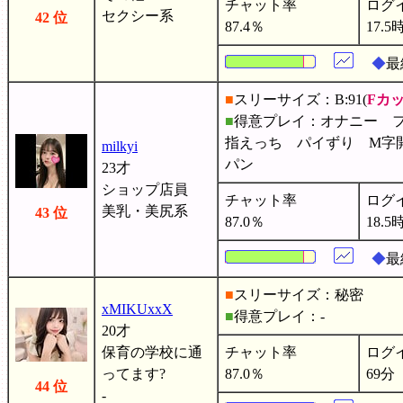
チャット率
ログ
セクシー系
42 位
87.4％
17.5
◆
最
■
スリーサイズ：B:91(
Fカ
■
得意プレイ：オナニー 
指えっち パイずり M字
milkyi
パン
23才
ショップ店員
チャット率
ログ
美乳・美尻系
43 位
87.0％
18.5
◆
最
■
スリーサイズ：秘密
xMIKUxxX
■
得意プレイ：-
20才
保育の学校に通
チャット率
ログ
ってます?
87.0％
69分
44 位
-