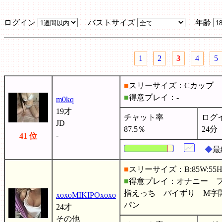
ログイン
バストサイズ
年齢
1
2
3
4
5
■
スリーサイズ：Cカップ
■
得意プレイ：-
m0kq
19才
チャット率
ログ
JD
87.5％
24分
-
41 位
◆
最
■
スリーサイズ：B:85W:55H:
■
得意プレイ：オナニー 
指えっち パイずり M字
xoxoMIKIPOxoxo
パン
24才
その他