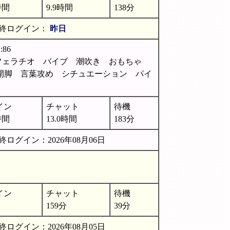
時間
9.9時間
138分
終ログイン：
昨日
86
フェラチオ バイブ 潮吹き おもちゃ
開脚 言葉攻め シチュエーション パイ
イン
チャット
待機
時間
13.0時間
183分
終ログイン：2026年08月06日
イン
チャット
待機
159分
39分
終ログイン：2026年08月05日