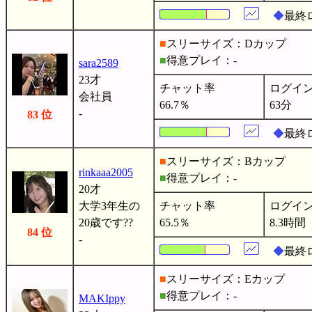
◆
最終ロ
■
スリーサイズ：Dカップ
■
得意プレイ：-
sara2589
23才
チャット率
ログイ
会社員
66.7％
63分
-
83 位
◆
最終
■
スリーサイズ：Bカップ
rinkaaa2005
■
得意プレイ：-
20才
大学3年生の
チャット率
ログイ
20歳です??
65.5％
8.3時間
84 位
-
◆
最終
■
スリーサイズ：Eカップ
■
得意プレイ：-
MAKIppy