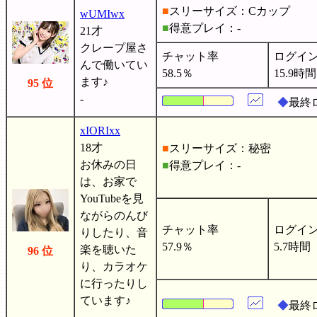
■
スリーサイズ：Cカップ
wUMIwx
■
得意プレイ：-
21才
クレープ屋さ
チャット率
ログイ
んで働いてい
58.5％
15.9時間
ます♪
95 位
-
◆
最終
xIORIxx
18才
■
スリーサイズ：秘密
お休みの日
■
得意プレイ：-
は、お家で
YouTubeを見
ながらのんび
チャット率
ログイ
りしたり、音
57.9％
5.7時間
楽を聴いた
96 位
り、カラオケ
に行ったりし
ています♪
◆
最終