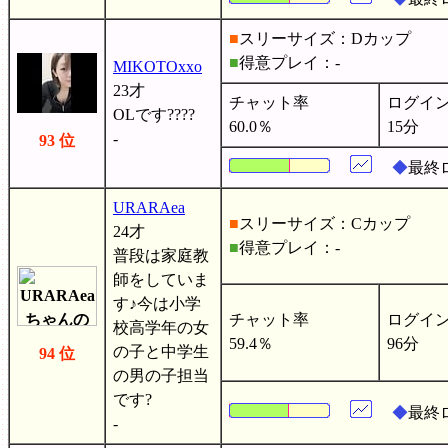
■
スリーサイズ：Dカップ
■
得意プレイ：-
MIKOTOxxo
23才
チャット率
ログイ
OLです????
60.0％
15分
-
93 位
◆
最終
URARAea
■
スリーサイズ：Cカップ
24才
■
得意プレイ：-
普段は家庭教
師をしていま
す♪今は小学
チャット率
ログイ
校高学年の女
59.4％
96分
の子と中学生
94 位
の男の子担当
です?
◆
最終
-