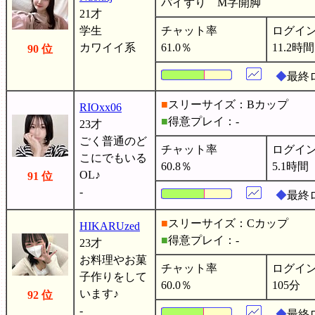
パイずり M字開脚
21才
学生
チャット率
ログイ
カワイイ系
61.0％
11.2時間
90 位
◆
最終ロ
■
スリーサイズ：Bカップ
RIOxx06
■
得意プレイ：-
23才
ごく普通のど
チャット率
ログイ
こにでもいる
60.8％
5.1時間
OL♪
91 位
-
◆
最終ロ
■
スリーサイズ：Cカップ
HIKARUzed
■
得意プレイ：-
23才
お料理やお菓
チャット率
ログイ
子作りをして
60.0％
105分
います♪
92 位
-
◆
最終ロ