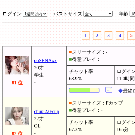
ログイン
バストサイズ
年齢
1
2
3
4
5
■
スリーサイズ：-
■
得意プレイ：-
ooSENAxx
20才
チャット率
ログイ
学生
68.9％
11.0時間
-
81 位
◆
最終
■
スリーサイズ：Fカップ
■
得意プレイ：-
chupi22Fcup
22才
チャット率
ログイ
OL
67.3％
165分
-
82 位