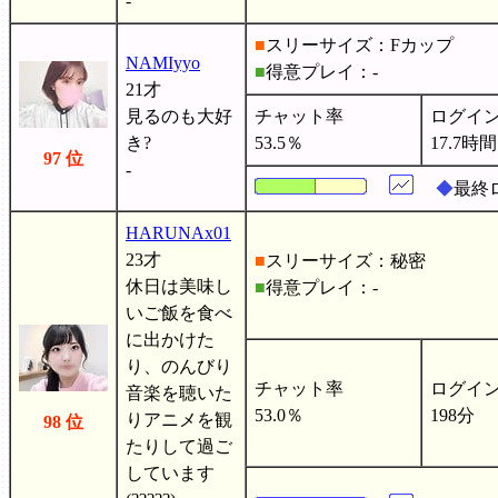
-
■
スリーサイズ：Fカップ
NAMIyyo
■
得意プレイ：-
21才
見るのも大好
チャット率
ログイ
き?
53.5％
17.7時間
97 位
-
◆
最終ロ
HARUNAx01
23才
■
スリーサイズ：秘密
休日は美味し
■
得意プレイ：-
いご飯を食べ
に出かけた
り、のんびり
チャット率
ログイ
音楽を聴いた
53.0％
198分
りアニメを観
98 位
たりして過ご
しています