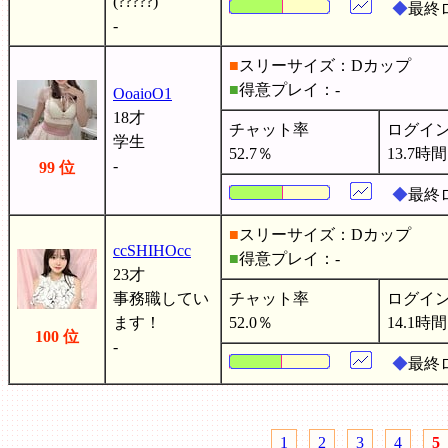
(?????)
◆
最終ロ
-
■
スリーサイズ：Dカップ
■
得意プレイ：-
OoaioO1
18才
チャット率
ログイ
学生
52.7％
13.7時間
-
99 位
◆
最終
■
スリーサイズ：Dカップ
ccSHIHOcc
■
得意プレイ：-
23才
事務職してい
チャット率
ログイ
ます！
52.0％
14.1時間
100 位
-
◆
最終ロ
1
2
3
4
5