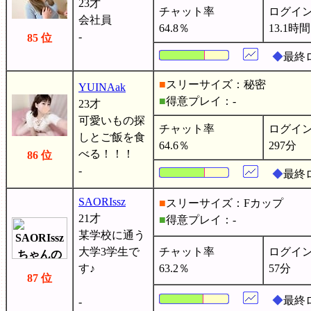
23才
チャット率
ログイ
会社員
64.8％
13.1時間
-
85 位
◆
最終
■
スリーサイズ：秘密
YUINAak
■
得意プレイ：-
23才
可愛いもの探
チャット率
ログイ
しとご飯を食
64.6％
297分
べる！！！
86 位
-
◆
最終ロ
SAORIssz
■
スリーサイズ：Fカップ
21才
■
得意プレイ：-
某学校に通う
大学3学生で
チャット率
ログイ
す♪
63.2％
57分
87 位
◆
最終
-