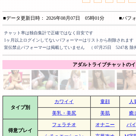
■データ更新日時： 2026年08月07日 05時01分 ■パフォ
チャット率は独自集計で正確ではなく目安です
1ヶ月以上ログインしてないパフォーマーはリストから削除されます
宣伝禁止パフォーマーは掲載していません （ 07月25日 5247名 除
アダルトライブチャットのイ
カワイイ
童顔
人
タイプ別
美乳・美尻
美肌
癒
フェラチオ
オナニー
バ
得意プレイ