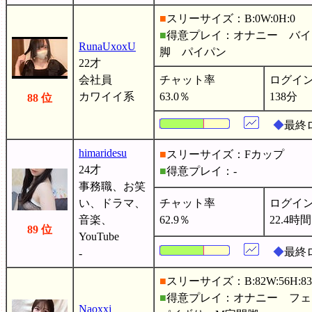
■
スリーサイズ：B:0W:0H:0
■
得意プレイ：オナニー バイ
RunaUxoxU
脚 パイパン
22才
会社員
チャット率
ログイ
カワイイ系
63.0％
138分
88 位
◆
最終
himaridesu
■
スリーサイズ：Fカップ
24才
■
得意プレイ：-
事務職、お笑
い、ドラマ、
チャット率
ログイ
音楽、
62.9％
22.4時間
89 位
YouTube
◆
最終
-
■
スリーサイズ：B:82W:56H:83
■
得意プレイ：オナニー フ
Naoxxj