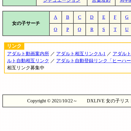
シチュエーション
言葉攻め
M字
A
B
C
D
E
F
G
女の子サーチ
O
P
Q
R
S
T
U
リンク
アダルト動画案内所
／
アダルト相互リンクA-1
／
アダルト
ルト自動相互リンク
／
アダルト自動登録リンク「ヒーハー
相互リンク募集中
Copyright © 2021/10/22～ DXLIVE 女